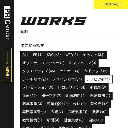
CONTACT
事例
タグから探す
ALL
PR（1）
SDGs（3）
WEB（3）
イベント（34）
オリジナルコンテンツ（5）
キャンペーン（3）
クリエイティブ（45）
セミナー（4）
タイアップ（3）
ツール制作（21）
デザイン制作（31）
テレビCM（11）
プロモーション（9）
ロゴデザイン（4）
不動産（8）
企画（29）
冊子制作（7）
動画制作（5）
医療機関（1）
周年事業（4）
商業施設（10）
媒体（9）
官公庁（15）
専門家派遣（1）
広報（2）
広報支援（3）
撮影（10）
教育機関（1）
新聞（4）
社会貢献（6）
編集（15）