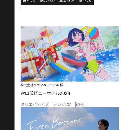
装飾（5）
観光（12）
運営（28）
道外（3）
株式会社グランベルホテル 様
定山渓ビューホテル2024
クリエイティブ
テレビCM
観光