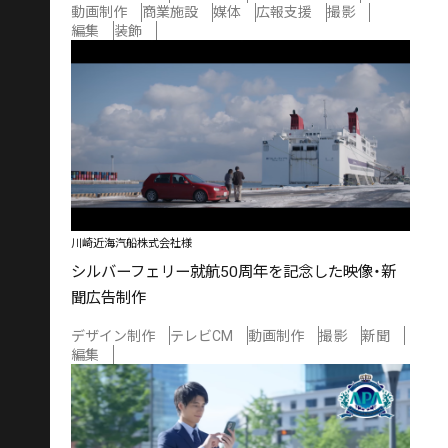
動画制作
商業施設
媒体
広報支援
撮影
編集
装飾
川崎近海汽船株式会社様
シルバーフェリー就航50周年を記念した映像・新
聞広告制作
デザイン制作
テレビCM
動画制作
撮影
新聞
編集