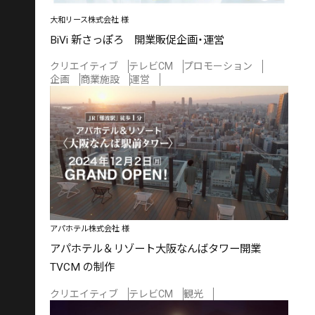
⼤和リース株式会社 様
BiVi 新さっぽろ 開業販促企画・運営
クリエイティブ
テレビCM
プロモーション
企画
商業施設
運営
アパホテル株式会社 様
アパホテル＆リゾート大阪なんばタワー開業
TVCM の制作
クリエイティブ
テレビCM
観光