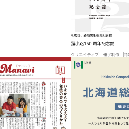
札幌狸小路商店街振興組合様
狸小路150 周年記念誌
クリエイティブ
冊子制作
商