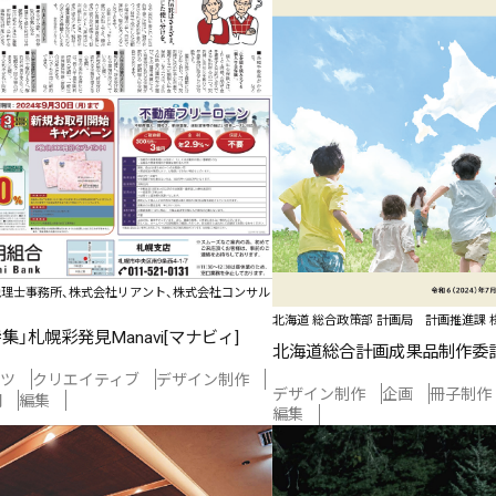
税理士事務所、株式会社リアント、株式会社コンサル
北海道 総合政策部 計画局 計画推進課 
」札幌彩発見Manavi[マナビィ]
北海道総合計画成果品制作委
ツ
クリエイティブ
デザイン制作
デザイン制作
企画
冊子制作
聞
編集
編集