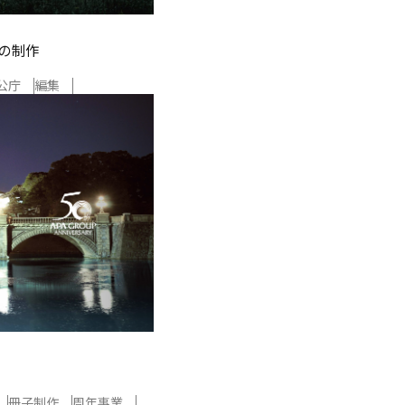
グの制作
公庁
編集
冊子制作
周年事業