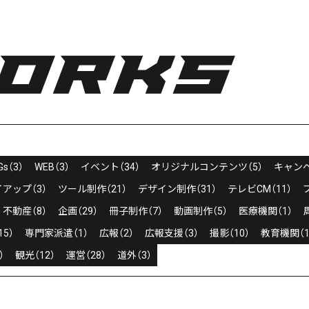
Gs（3）
WEB（3）
イベント（34）
オリジナルコンテンツ（5）
キャンペ
アップ（3）
ツール制作（21）
デザイン制作（31）
テレビCM（11）
不動産（8）
企画（29）
冊子制作（7）
動画制作（5）
医療機関（1）
5）
専門家派遣（1）
広報（2）
広報支援（3）
撮影（10）
教育機関（1
）
観光（12）
運営（28）
道外（3）