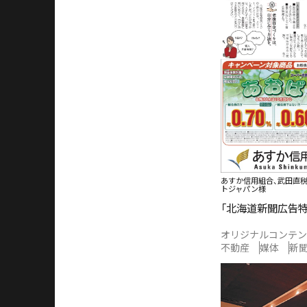
あすか信用組合、武田直
トジャパン様
「北海道新聞広告特集
オリジナルコンテン
不動産
媒体
新