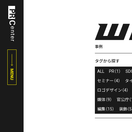
事例
タグから探す
ALL
PR（1）
SD
セミナー（4）
タイ
ロゴデザイン（4）
媒体（9）
官公庁（1
編集（15）
装飾（5