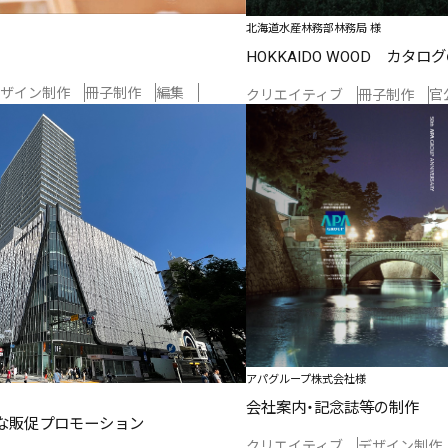
北海道水産林務部林務局 様
HOKKAIDO WOOD カタロ
ザイン制作
冊子制作
編集
クリエイティブ
冊子制作
官
アパグループ株式会社様
会社案内・記念誌等の制作
な販促プロモーション
クリエイティブ
デザイン制作