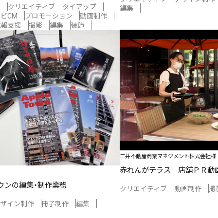
ン
クリエイティブ
タイアップ
編集
ビCM
プロモーション
動画制作
広報支援
撮影
編集
装飾
三井不動産商業マネジメント株式会社様
赤れんがテラス 店舗ＰＲ動
ウンの編集・制作業務
クリエイティブ
動画制作
撮
ザイン制作
冊子制作
編集