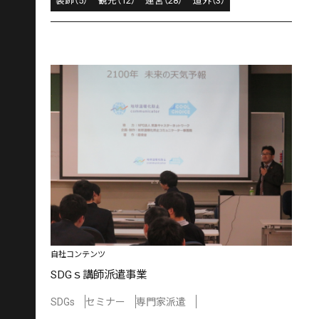
装飾（5）
観光（12）
運営（28）
道外（3）
自社コンテンツ
SDGｓ講師派遣事業
SDGs
セミナー
専門家派遣